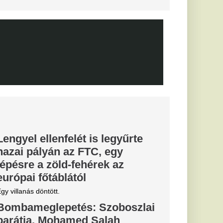
lsó útjára a
etetlen
dta el a halál.
ére a Premier
FC Barcelona
 került célkeresztbe.