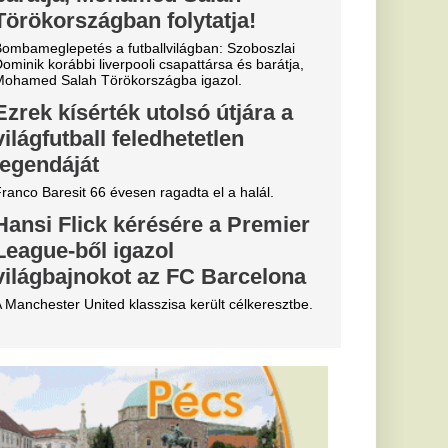
gyar
nem kapott
etországban
repel
rról, milyen
be Magyarországon.
csak
gállítani
mintázatok rajzolódnak
re a 15
ken: kiadták
meztetést
okozta forróságot
 a magyar