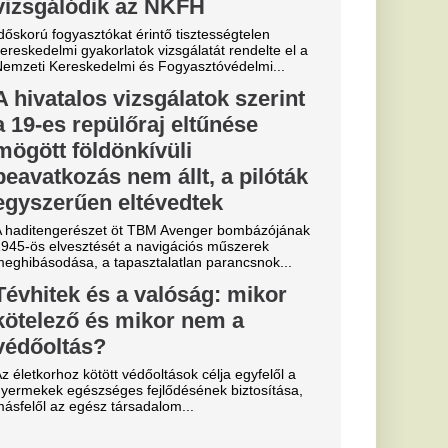
 is legyűrte
TC, egy
érek az
: Szoboszlai
 Salah
lytatja!
lágban: Szoboszlai
apattársa és barátja,
a igazol.