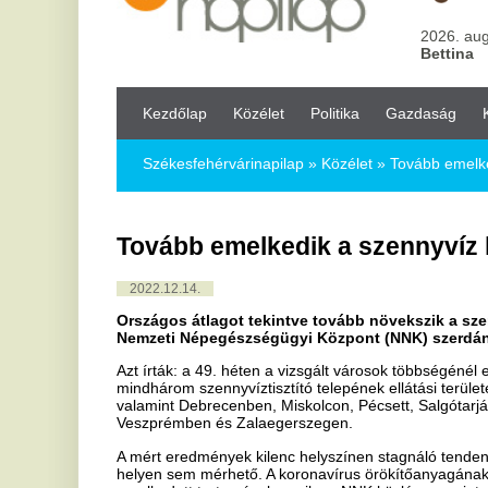
Kezdőlap
Közélet
Politika
Gazdaság
Kultúra
Bul
Székesfehérvárinapilap
»
Közélet »
Tovább emelkedik a szennyv
Tovább emelkedik a szennyvíz koronaví
2022.12.14.
Országos átlagot tekintve tovább növekszik a szennyvíz korona
Nemzeti Népegészségügyi Központ (NNK) szerdán a honlapján
Azt írták: a 49. héten a vizsgált városok többségénél emelkedő ten
mindhárom szennyvíztisztító telepének ellátási területén, a Budape
valamint Debrecenben, Miskolcon, Pécsett, Salgótarjánban, Szege
Veszprémben és Zalaegerszegen.
A mért eredmények kilenc helyszínen stagnáló tendenciát mutatnak, 
helyen sem mérhető. A koronavírus örökítőanyagának koncentrációj
emelkedett tartományba esik az NNK közlése szerint.
Ha tetszett a cikk Önnek, ossza meg ismerőseivel!