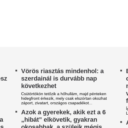
port, zivatart, országos csapadékot...
Így nézett ki a felnőttfilmes k
zok a gyerekek, akik ezt a 6
Lord.
hibát” elkövetik, gyakran
Az idősek védelm
kosabbak, a szüleik mégis
vizsgálódik az N
osszankodnak
Időskorú fogyasztókat érintő 
szülők gyakran bosszúsak amiatt, hogy miként
kereskedelmi gyakorlatok vizs
selkednek a gyermekek, pedig ezek sokszor
Nemzeti Kereskedelmi és Fog
pen az egészséges fejlődés jelei. Könnyű...
A hivatalos vizsgá
oltan vitte haza a hatvani
a 19-es repülőraj 
órházból a 80 éves asszonyt
mögött földönkívü
 betegszállító – Feljelentést
beavatkozás nem ál
ett és ügyvédet fogadott a
egyszerűen eltév
salád
A haditengerészet öt TBM A
olcvanéves volt, három éve fekvőbeteg, de a
1945-ös elvesztését a navig
eretett családja körében, békében élhette
meghibásodása, a tapasztala
ndennapjait. Július utolsó napján egy...
Tévhitek és a val
em minden hallgatás jelent
kötelező és mikor
lzárkózást: miért értik félre
védőoltás?
gymást a szegediek és a
Az életkorhoz kötött védőoltás
ínaiak?
gyermekek egészséges fejlőd
másfelől az egész társadalom
BYD és az egyetem miatt a kínai jelenlét már a
egedi hétköznapok része, a legtöbb félreértés