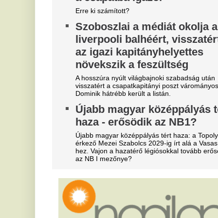
Tragédia a Tiszán: Hiába
V
kiabáltak a vízimentők, a
d
halálba úszott a fiatal férfi –
r
Egy másik fiút még mindig
k
keresnek.
Po
ak
Gergelyiugornyánál hiába küzdöttek egy 33 éves
és
férfi életéért, míg Tiszakóródnál sötétedésig
keresték a mentőcsapatok azt az elmerült 20 éves
„
fiatalt, akit egy tiltott szakaszon ragadott el a
m
sodrás.
l
289 milliárdot buktunk a
e
Fideszes adó miatt – pert
m
vesztett a Magyar állam
So
Visszamenőleg törölték a szén-dioxid-kvóta-adót: a
fu
magyar államnak közel 289 milliárd forintot kell
kü
visszafizetnie a nagyvállalatoknak, köztük a Molnak
ér
és a Nitrogénműveknek.
kí
Friss. Pár perce jött a súlyos
B
vízhelyzetben Gajdos László