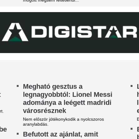
egvan a Liverpoolból távozó
Ezrek kísérték uto
ohamed Szalah új klubja
világfutball feledh
r amennyiben hihetünk a transzferguruknak.
legendáját
abi Alonso imádta, José
Franco Baresit 66 évesen raga
ourinho most kivágta a Real
Hansi Flick kérés
adrid csillagát
League-ből igazol
ncs rá szükség ebben az idényben.
világbajnokot az 
A Manchester United klasszisa