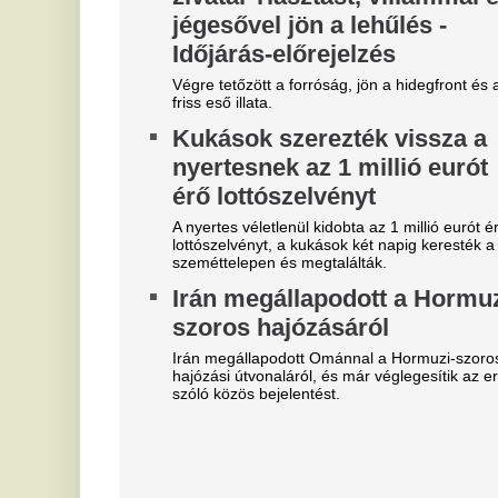
mö
Rémületes látvány
M
borzasztotta el az embereket
l
Franco Baresi temetésén
a
v
Dida kificamodott kisujja sokaknak szemet szúrt.
Ne
Borul minden: Mohamed
ar
Szalah ma repülőre száll, ebbe
B
a csapatba igazol
V
Erre ki számított?
u
Szoboszlai a médiát okolja a
Az
liverpooli balhéért, visszatért