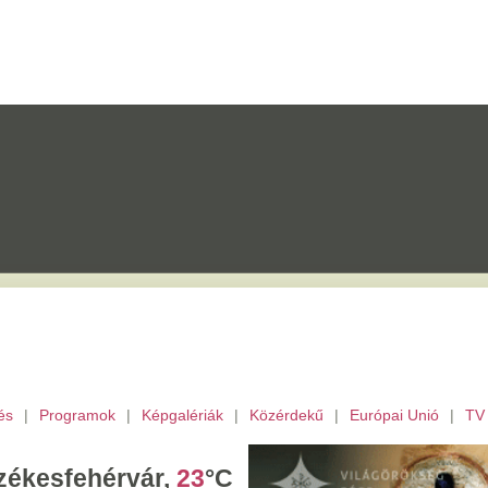
mok
|
Képgalériák
|
Közérdekű
|
Európai Unió
|
TV
|
Fejér megye
|
Archívu
érvár,
23
°C
törtök,
Berta,