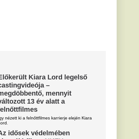
arrierje elején Kiara
ében
KFH
tisztességtelen
gálatát rendelte el a
yasztóvédelmi...
latok szerint
eltűnése
li
lt, a pilóták
edtek
venger bombázójának
ációs műszerek
tlan parancsnok...
óság: mikor
 nem a
ok célja egyfelől a
ésének biztosítása,
...