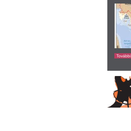
ke
örös riasztás mindenhol: a
Előkerült Kiara Lo
zerdainál is durvább nap
castingvideója –
övetkezhet
megdöbbentő, me
változott 13 év ala
ütörtökön tetőzik a hőhullám, majd pénteken
degfront érkezik, mely csak elszórtan okozhat
felnőttfilmes