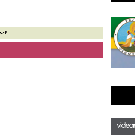
F
m
H
P
l
k
k
H
új
ta
az
er
rá
Ho