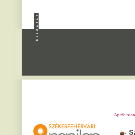
Apróhirdetés
|
Progra
Székesfeh
2026. augusztus 6, csü
Bettina