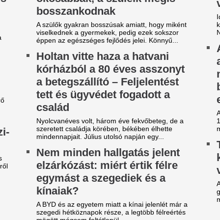
gött mégsem feltétlenül...
egható gesztus a
Lengyel ellenfelét
egnagyobbtól: Lionel Messi
hazai pályán az F
dománya a leégett madridi
lépésre a zöld-feh
árosrésznek
európai főtáblától
m először jótékonykodik a nyolcszoros
Egy villanás döntött.
anylabdás.
Bombameglepetés
efutott az ajánlat, amit
barátja, Mohamed
inícius Júnior már nem
Törökországban fo
tasíthat vissza
Bombameglepetés a futballvi
 utolsó próbálkozás a Real Madrid részéről.
Dominik korábbi liverpooli cs
Mohamed Salah Törökországb