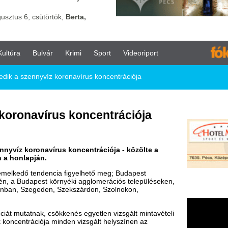
vár
Krimi
Sport
Videoriport
íz koronavírus koncentrációja
rus koncentrációja
vírus koncentrációja - közölte a
.
dencia figyelhető meg; Budapest
st környéki agglomerációs településeken,
den, Szekszárdon, Szolnokon,
csökkenés egyetlen vizsgált mintavételi
a minden vizsgált helyszínen az