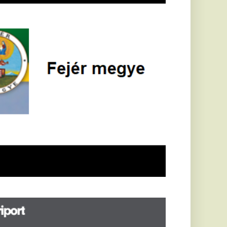
öldrengés rázta
eg
orvátországot,
écsett is érezni
ehetett, anyagi
árok is
eletkeztek
orvátországban
abb földrengés volt
pasztalható, az MTI
t írja: ezúttal 6,3-es
ősségű földrengés
zta meg
rvátországot