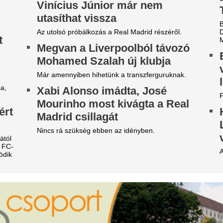
örösben ég az egész ország,
A transznemű ma
e már nem sokáig - Korábban
színésznő itthon 
obban be a front, ami végre
lehetőséget: Ném
isöpri a tikkasztó hőséget
sorozatokban sze
koli hőséggel tetőzik a kánikula csütörtökön,
Ónodi Adél őszintén beszélt a
ár 42 fokot is mérhetünk, de délutántól jégesővel
elutasításokkal nézett szem
 viharos széllel végre megérkezik a fordulat.
Vona Gábor: Már 
Fel akart jönni, de nemet
egyvalaki tudja me
ondtam. Évekkel később
Magyar Pétert
áttam a körözési fotóját” – 3
A politikus szerint aggasztó 
set, amikor a megérzés
ki a miniszterelnök körül.
entett meg valakit
Zivatar csap le er
kszor csak utólag értjük meg, miért éreztünk
vármegyére pénte
rcsán egy helyzetben. Egy apró mondat, egy
az elsőfokú figyel
lönös pillantás, egy megmagyarázhatatlan rossz
zés – olyan jelek, amelyeket könnyű figyelmen
Zivatarok zárják a hőkupola 
vül hagyni, mégis
augusztus 7-én, pénteken.
orbás Marcsi locsolásról
Hirtelen fordulat