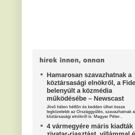
zá
legközelebb az Országgyűlés, szavazhatnak a
köztársasági elnökről is. Magyar Péter...
A
4 vármegyére máris kiadták a
„
zivatar-riasztást, villámmal és
o
jégesővel jön a lehűlés -
b
Időjárás-előrejelzés
A 
vi
Végre tetőzött a forróság, jön a hidegfront és a
ép
friss eső illata.
H
Kukások szerezték vissza a
k
nyertesnek az 1 millió eurót
a
érő lottószelvényt
t
A nyertes véletlenül kidobta az 1 millió eurót érő
c
lottószelvényt, a kukások két napig keresték a
szeméttelepen és megtalálták.
Ny
sz
Irán megállapodott a Hormuzi-
mi
szoros hajózásáról
N
Irán megállapodott Ománnal a Hormuzi-szoros
e
hajózási útvonaláról, és már véglegesítik az erről
szóló közös bejelentést.
e
k
A 
sz