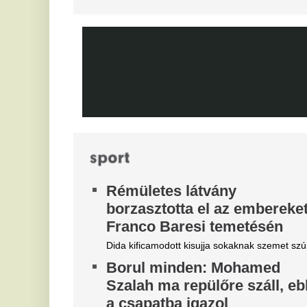
M
az igazi kapitányhelyettes
M
növekszik a feszültség
Má
A hosszúra nyúlt világbajnoki szabadság után
visszatért a csapatkapitányi poszt várományosa,
X
Dominik hátrébb került a listán.
M
Újabb magyar középpályás tért
M
haza - erősödik az NB1?
Ni
Újabb magyar középpályás tért haza: a Topolyától
érkező Mezei Szabolcs 2029-ig írt alá a Vasas FC-
hez. Vajon a hazatérő légiósokkal tovább erősödik
az NB I mezőnye?