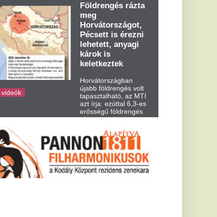
dden kora...
rd legelső
nnyit
tt a