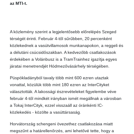
az MTI-t.
A közlemény szerint a legjelentősebb előrelépés Szeged
térségét érinti. Február 4-től sűrűbben, 20 percenként
közlekednek a vasútvillamosok munkanapokon, a reggeli és
a délutáni csúcsidőszakban. A kedvezőbb csatlakozások
érdekében a Volánbusz is a TramTrainhez igazítja egyes
járatai menetrendjét Hódmezővásárhely térségében.
Püspökladányból tavaly több mint 600 ezren utaztak
vonattal, közülük több mint 180 ezren az InterCityket
választották. A lakossági észrevételeket figyelembe véve
február 4-től mindkét irányban ismét megállnak a városban
a Tokaj InterCityk, ezzel visszaáll az óránkénti IC-
közlekedés - közölte a vasúttársaság.
Horvátország schengeni övezethez csatlakozása miatt
megszűnt a határellenőrzés, ami lehetővé tette, hogy a