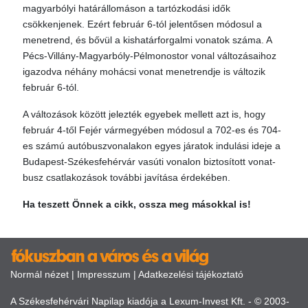
magyarbólyi határállomáson a tartózkodási idők
csökkenjenek. Ezért február 6-tól jelentősen módosul a
menetrend, és bővül a kishatárforgalmi vonatok száma. A
Pécs-Villány-Magyarbóly-Pélmonostor vonal változásaihoz
igazodva néhány mohácsi vonat menetrendje is változik
február 6-tól.
A változások között jelezték egyebek mellett azt is, hogy
február 4-től Fejér vármegyében módosul a 702-es és 704-
es számú autóbuszvonalakon egyes járatok indulási ideje a
Budapest-Székesfehérvár vasúti vonalon biztosított vonat-
busz csatlakozások további javítása érdekében.
Ha teszett Önnek a cikk, ossza meg másokkal is!
Normál nézet
|
Impresszum
|
Adatkezelési tájékoztató
A Székesfehérvári Napilap kiadója a Lexum-Invest Kft. - © 2003-