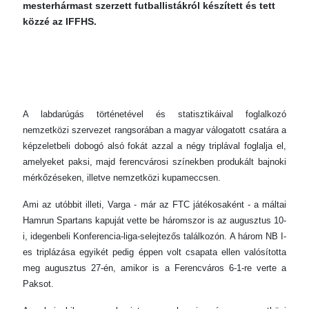
mesterhármast szerzett futballistákról készített és tett
közzé az IFFHS.
A labdarúgás történetével és statisztikáival foglalkozó
nemzetközi szervezet rangsorában a magyar válogatott csatára a
képzeletbeli dobogó alsó fokát azzal a négy triplával foglalja el,
amelyeket paksi, majd ferencvárosi színekben produkált bajnoki
mérkőzéseken, illetve nemzetközi kupameccsen.
Ami az utóbbit illeti, Varga - már az FTC játékosaként - a máltai
Hamrun Spartans kapuját vette be háromszor is az augusztus 10-
i, idegenbeli Konferencia-liga-selejtezős találkozón. A három NB I-
es triplázása egyikét pedig éppen volt csapata ellen valósította
meg augusztus 27-én, amikor is a Ferencváros 6-1-re verte a
Paksot.