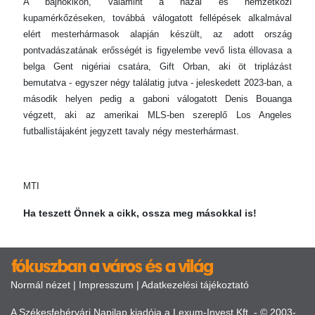
A bajnokikon, valamint a hazai és nemzetközi
kupamérkőzéseken, továbbá válogatott fellépések alkalmával
elért mesterhármasok alapján készült, az adott ország
pontvadászatának erősségét is figyelembe vevő lista éllovasa a
belga Gent nigériai csatára, Gift Orban, aki öt triplázást
bemutatva - egyszer négy találatig jutva - jeleskedett 2023-ban, a
második helyen pedig a gaboni válogatott Denis Bouanga
végzett, aki az amerikai MLS-ben szereplő Los Angeles
futballistájaként jegyzett tavaly négy mesterhármast.
MTI
Ha teszett Önnek a cikk, ossza meg másokkal is!
Normál nézet
|
Impresszum
|
Adatkezelési tájékoztató
A Székesfehérvári Napilap kiadója a Lexum-Invest Kft. - © 2003-