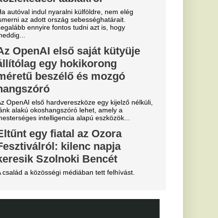
ekord: a Real
e története
ását
lentett be a Real
alosan is megszerezte
től.
essi letépte
e a VAR közbeszólt.
 eldőlt
vője a Real
.