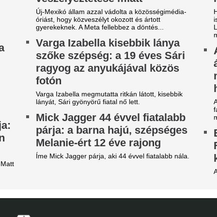
obilja miatt verték agyon
140 millió eurós r
árdakövekkel a 27 éves
Madrid bejelentett
utballistát
legdrágább igazol
sportolót az otthona előtt ütötték eszméletlenre.
Rekordösszegű átigazolást je
Madrid: a királyi gárda hivat
zsudzsákék nagy pofonba
Yan Diomandét az RB Leipzig
zaladtak bele a
A 39 éves Lionel M
onferencialigában
láncát
DVSC mellett az ETO is kikapott a csütörtöki
Pintér Dániel is beköszönt, d
téknapon.
Nincs több kérdés,
arnyújtásnyira a
Vinícius Junior jö
egállapodás: José Mourinho
Madridnál.
yőzte meg a Real csillagát a
Ahogyan azt sejteni lehetett..
aradásról!