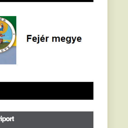
öldrengés rázta
eg
orvátországot,
écsett is érezni
ehetett, anyagi
árok is
eletkeztek
orvátországban
abb földrengés volt
pasztalható, az MTI
t írja: ezúttal 6,3-es
ősségű földrengés
zta meg
rvátországot