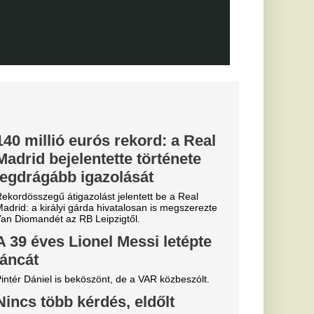
, eltiltások
 a Vidi és a
ki
posvár, a Haladás és a