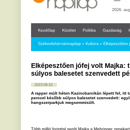
Kezdőlap
Közélet
Politika
Gazdaság
Kultúra
Bul
Székesfehérvárinapilap
»
Kultúra »
Elképesztően jófej volt Majka
Elképesztően jófej volt Majka: több milli
súlyos balesetet szenvedett pécsi zene
2023.08.10.
A rapper múlt héten Kazincbarcikán lépett fel, itt találkozott M
perccel később súlyos balesetet szenvedett: egyik tagjuk életv
hangszerparkjuk megsemmisült.
Több millió forinttal segíti Majka a Mehringer zenekart, akik a múlt 
A rapper augusztus 4-én Kazincbarcikán lépett fel, ahol a Mehringert
zenéjükre, sőt
a koncert után fel is kereste a frontembert, hogy gratuláljon a pályáj
célokhoz.