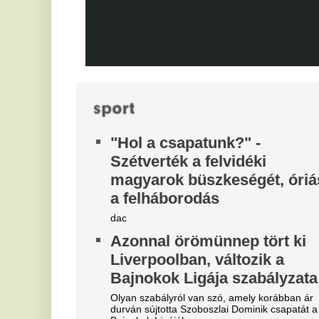
Ka
sz
Videón, ahogy a magyar
Fa
center megalázó módon
kö
tá
szereli a világ legjobbját
N
Ontja a tehetségeket a zsenikeltető.
a
l
Az
vi
ne