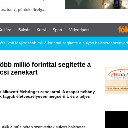
vár
Krimi
Sport
Videoriport
: több millió forinttal segítette a súlyos balesetet szenvedett pécsi zenekart
ó forinttal segítette a
kart
ehringer zenekarral. A csapat néhány
eszélyesen megsérült, és a teljes
héten szenvedtek súlyos balesetet.
 követte a színpadon. Majka felfigyelt a
ukhoz és sok sikert kívánjon a jövőbeli