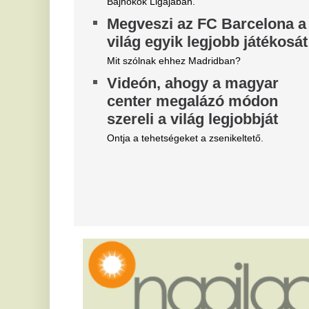
Belső vizsgálat a MÁV-nál,
A
Mészáros Lőrinc bizalmi
ó
embere leromboltatja a már
e
majdnem elkészült várókat
Zs
ót
Bíróság elé kerül az elfajult elszámolási vita, de
közben lebontják a százmilliókból felhúzott
V
épületeket.
k
„Elegem van a NER-es
m
bérhírhamisítókból” –
v
elhatárolódott Németh
Ha
Balázstól a kalocsai
kö
éd
polgármester
fe
Bagó Zoltán a kalocsaiakat kérte, hogy ne
T
jelentgessék fel egymást vízhasználat miatt.
Németh Balázs később saját posztjához használta
f
fel a bejegyzést, Bagó szerint teljesen
a
félreértelmezve annak mondanivalójá
Viharjelzés 16 vármegyére,
Az
me
villámok és jégeső jelentheti a
cs
Sz