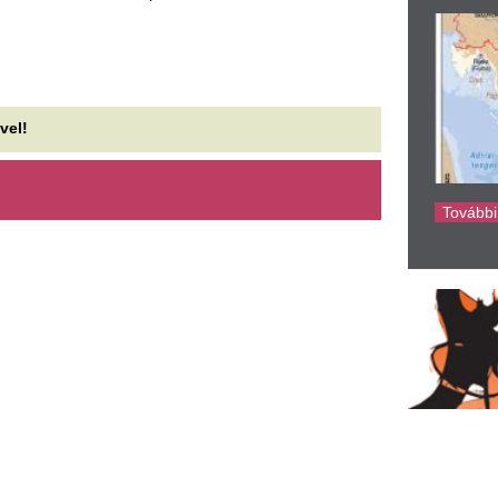
ke
eloldották a korlátozást az
Vigyázat, 90 kilom
ngyenes ChatGPT-ben, jöhet a
szél és jégeső csa
égtelen beszélgetés
Magyarországon
napokban cseréli a ChatGPT mögött futó
Országszerte szélre és elszórt
delljét az OpenAI, így több változást is
készülni a nap folyamán, a D