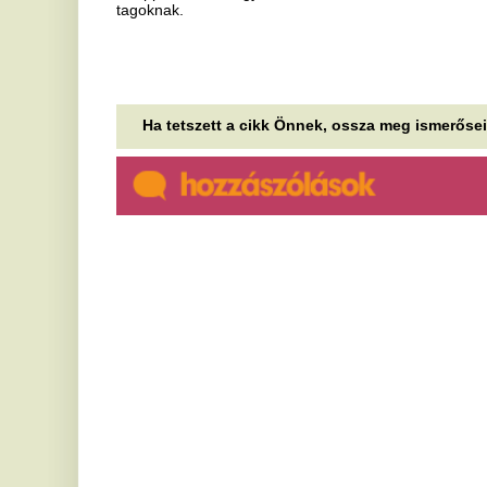
Új részletek derültek ki Orbán
F
Gáspár csádi és nigeri
i
missziójáról – Az úticélok
v
megvannak, a feladatok nem
A 
mo
A Honvédelmi Minisztérium Védelemgazdasági