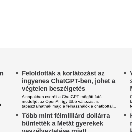
pasztalhatnak majd a felhasználók a chatbottal...
felhőszakadással és jégesővel
öbb mint félmilliárd dollárra
Határátlépés utá
üntették a Metát gyerekek
megváltozik? Ezt k
eszélyeztetése miatt
közlekedési táblák
-Mexikó állam azzal vádolta a közösségimédia-
Ha autóval indul nyaralni kül
iást, hogy közveszélyt okozott és ártott
ismerni az adott ország sebe
erekeknek. A Meta fellebbez a döntés...
Legalább ennyire fontos tudni
meddig...
arga Izabella kisebbik lánya
Az OpenAI első sa
zőke szépség: a 19 éves Sári
állítólag egy hoki
agyog az anyukájával közös
méretű beszélő é
otón
hangszóró
rga Izabella megmutatta ritkán látott, kisebbik
nyát, Sári gyönyörű fiatal nő lett.
Az OpenAI első hardvereszköz
fánk alakú okoshangszóró leh
ick Jagger 44 évvel fiatalabb
mesterséges intelligencia ala
árja: a barna hajú, szépséges
Eltűnt egy fiatal 
elanie-ért 12 éve rajong
Fesztiválról: kile
e Mick Jagger párja, aki 44 évvel fiatalabb nála.
keresik Szolnoki 
A család a közösségi médiában