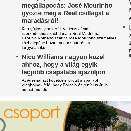
z RTL bombázója szakítása
Nem tud segíteni 
ta nem feküdt le senkivel:
„Tisza-önkény áld
zért döntött így
Czunyiné nem látj
maileket
igmond Angi Mészáros Bendével való szakítása
a nem volt senkivel, így beszélt erről.
Letiltotta a Google a Fidesz
fiókját. Czunyiné Bertalan Ju
ízbe dobta a felöltöztetett
az e-mailekhez, miközben a s
isbabáját az anya: ami a
döntés ellen.
erülés után történt, bejárja a
Kitálalt a volt MV
ilágot
Mártha Imre: „Ann
talmas felháborodást és élénk vitát váltott ki a
nukleáris energiáh
zösségi médiában az a videó, amelyen egy
mozijegyhez”
esanya váratlanul a medence vizébe engedi
löltöztetett kisbabáját.
Mártha Imre, az MVM korábbi
állította, hogy a Paksi Ato
óth Ildikó név szerint
formális csúcsvezetés, hane
elsorolta, kik vezetik szerinte
fős szakmai állomány tartja
rendszert a Duna alacsony ví
 NER-maffiát
„Nagy kamu az eg
 üzletasszony egy interjúban Orbán Viktor
llett Rogán Antalt, Lázár Jánost és a Matolcsy
nem is fenyegetté
aládot is a NER-maffia vezetői közé sorolta.
mindenkit átvert?
erinte az elszámoltatásuk elengedhetetlen a