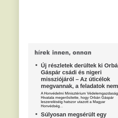
ta
Hivatala megerősítette, hogy Orbán Gáspár
leszereléséig hatszor utazott a Magyar
T
Honvédség...
b
Súlyosan megsérült egy
v
négyéves kisfiú a győri
Új
élményfürdőben
ór
gy
Mentőhelikoptert riasztottak a helyszínre.
V
Tarr Zoltán: Zajlik a közmédia
s
átvilágítása
r
Múlt héten elindult egy széleskörű szakmai
f
egyeztetés a közmédia megújulásáról, de
hamarosan egy online felületen mindenki
Va
elmondhatja...
lá
Négy év magány után újra
M
szerelmes a Jóbarátok sztárja:
p
Csinos hollywoodi nő oldalán
M
tűnt fel
Ím
A Jóbarátok egykori szépfiúja, a most 59 éves Matt
LeBlanc hosszú idő után újra mosolyog: a
legfrissebb fotók alapján ismét rálelt a...