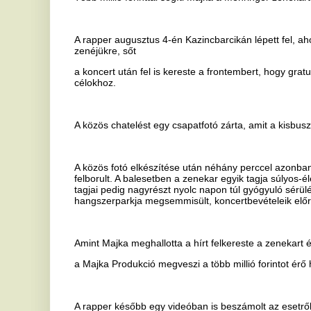
A közös chatelést egy csapatfotó zárta, amit a kisbusz hátsó ülésén
A közös fotó elkészítése után néhány perccel azonban a Mehringer 
felborult. A balesetben a zenekar egyik tagja súlyos-életveszélyes,
tagjai pedig nagyrészt nyolc napon túl gyógyuló sérüléseket szenvedt
hangszerparkja megsemmisült, koncertbevételeik előre láthatóan az
Amint Majka meghallotta a hírt felkereste a zenekart és felajánlotta,
a Majka Produkció megveszi a több millió forintot érő hangszereket.
A rapper később egy videóban is beszámolt az esetről és mihamarabb
tagoknak.
Ha tetszett a cikk Önnek, ossza meg ismerőseivel!