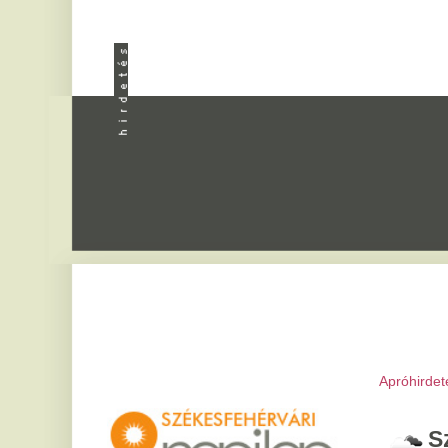
Apróhirdetés
|
Progra
Székesfeh
2026. augusztus 7, pén