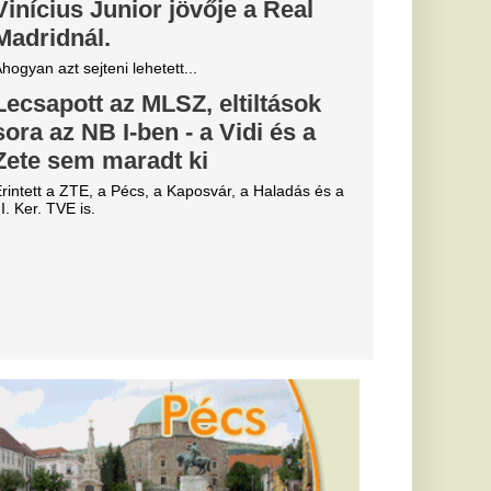
a Fidesz a
ozatain”:
a az e-
 Védvonalának Gmail-
dit nem tud hozzáférni
zervezet fellebbez a
M-főnök,
yit értenek a
oz, mint ló a
 vezérigazgatója azt
merőműben nem a
m a mintegy kétezer
 működésben a
zál
ész” - Majkát
k meg,