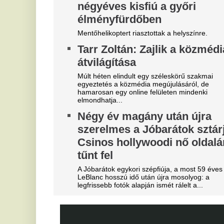
"Hol a csapatunk?" -
M
Szétverték a felvidéki
j
magyarok büszkeségét, óriási
f
a felháborodás
A 
dac
D
Azonnal örömünnep tört ki
s
Liverpoolban, változik a
K
Bajnokok Ligája szabályzata
A 
já
Olyan szabályról van szó, amely korábban ár
durván sújtotta Szoboszlai Dominik csapatát a
K
Bajnokok Ligájában.
m
Megveszi az FC Barcelona a
g
világ egyik legjobb játékosát
m
Mit szólnak ehhez Madridban?