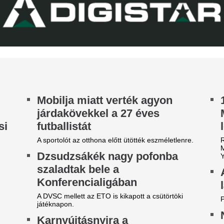
Lecsapott az MLSZ
rnyújtásnyira került Vinícius Júnior
erződéshosszabbítása a Real Madridnál.
sora az NB I-ben -
brizio Romano szerint José Mourinho személyes
Zete sem maradt 
zbelépése hozta meg az áttörést a
rgyalásokon.
Érintett a ZTE, a Pécs, a Ka
ico Williams nagyon közel
III. Ker. TVE is.
hhoz, hogy a világ egyik
egjobb csapatába igazoljon
 Arsenal azt követően fordult a spanyol
lágbajnok felé, hogy Barcola és Vinícius Jr. is
met mondott.