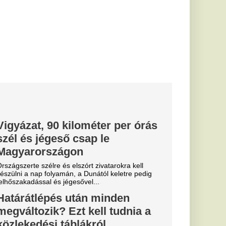
...
n minden
ell tudnia a
ról
földre, nem elég
sséghatárait.
 azt is, hogy
ját kütyüje
korong
s mozgó
e egy kijelző nélküli,
et, amely a
pú eszközök...
az Ozora
nc napja
Bencét
 tett felhívást.