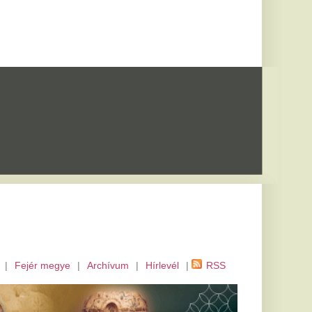
m
|
Hírlevél
|
RSS