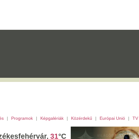
mok
|
Képgalériák
|
Közérdekű
|
Európai Unió
|
TV
|
Fejér megye
|
Archívu
érvár,
31
°C
tek,
Ibolya