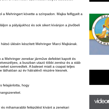
 készített Mehringer Marci Majkának.
zenekar járműve defektet kapott és
 a buszban utazó többi zenész és a stáb
ek. A baleset miatt a csapat teljes
 év hátralévő részére kiesnek.
 hogy
i felépülést kívánt a zenekari
F
m
H
P
l
k
k
H
új
ta
az
er
rá
Ho