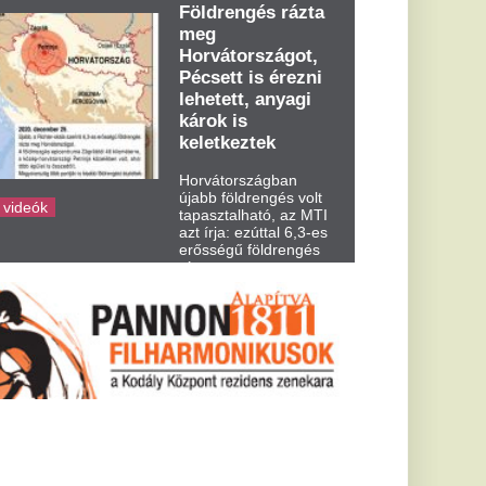
dden kora...
éter per órás
p le
 zivatarokra kell
unától keletre pedig