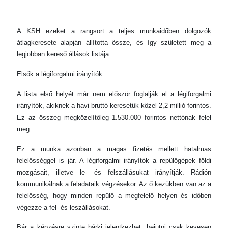
A KSH ezeket a rangsort a teljes munkaidőben dolgozók
átlagkeresete alapján állította össze, és így született meg a
legjobban kereső állások listája.
Elsők a légiforgalmi irányítók
A lista első helyét már nem először foglalják el a légiforgalmi
irányítók, akiknek a havi bruttó keresetük közel 2,2 millió forintos.
Ez az összeg megközelítőleg 1.530.000 forintos nettónak felel
meg.
Ez a munka azonban a magas fizetés mellett hatalmas
felelősséggel is jár. A légiforgalmi irányítók a repülőgépek földi
mozgásait, illetve le- és felszállásukat irányítják. Rádión
kommunikálnak a feladataik végzésekor. Az ő kezükben van az a
felelősség, hogy minden repülő a megfelelő helyen és időben
végezze a fel- és leszállásokat.
Bár a képzésre szinte bárki jelentkezhet, bejutni csak kevesen