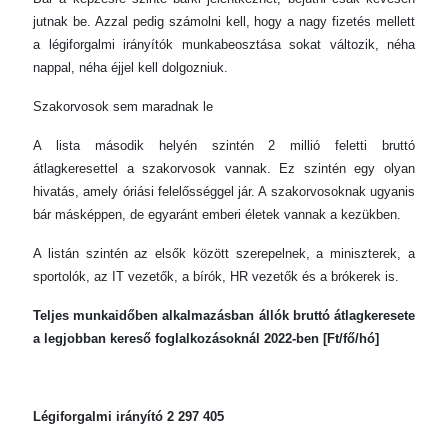
jutnak be. Azzal pedig számolni kell, hogy a nagy fizetés mellett
a légiforgalmi irányítók munkabeosztása sokat változik, néha
nappal, néha éjjel kell dolgozniuk.
Szakorvosok sem maradnak le
A lista második helyén szintén 2 millió feletti bruttó
átlagkeresettel a szakorvosok vannak. Ez szintén egy olyan
hivatás, amely óriási felelősséggel jár. A szakorvosoknak ugyanis
bár másképpen, de egyaránt emberi életek vannak a kezükben.
A listán szintén az elsők között szerepelnek, a miniszterek, a
sportolók, az IT vezetők, a bírók, HR vezetők és a brókerek is.
Teljes munkaidőben alkalmazásban állók bruttó átlagkeresete
a legjobban kereső foglalkozásoknál 2022-ben [Ft/fő/hó]
Légiforgalmi irányító 2 297 405