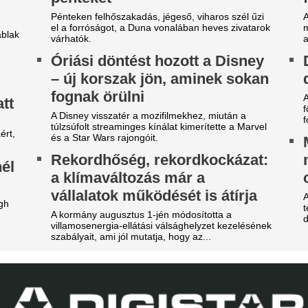
gy másik spanyol
A 39 éves Lionel M
ilágbajnokot vesz meg a Real
láncát
adrid, ha nem sikerül
Pintér Dániel is beköszönt, d
eigazolni Rodrit
Karnyújtásnyira a
tek óta próbálkoznak a Manchester City
megállapodás: Jo
anylabdásának a megszerzésével.
győzte meg a Real 
ideón, ahogy a magyar
maradásról!
enter megalázó módon
Karnyújtásnyira került Viníciu
zereli a világ legjobbját
szerződéshosszabbítása a Re
Fabrizio Romano szerint Jo
tja a tehetségeket a zsenikeltető.
közbelépése hozta meg az át
tárgyalásokon.
egveszi az FC Barcelona a
EL-lapszemle: "A 
ilág egyik legjobb játékosát
hipnotizálta az ell
t szólnak ehhez Madridban?
pofon a lengyel fo
zsudzsákék nagy pofonba