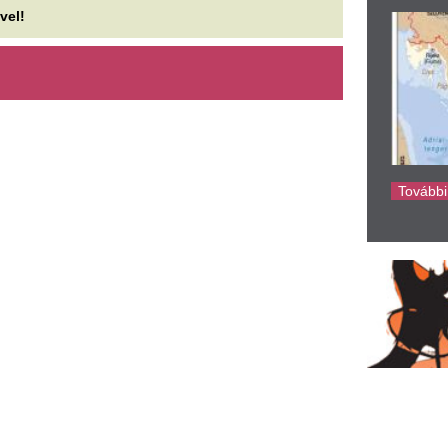
ke
zért ért véget Eszter
A legtöbb pozitív
ündérmeséje, 2 év után
volt elég: Kiderült
tthagyta a magyar milliárdost
köztársasági elnö
 álommeló nyertese, Kása Eszter felmondott
Az aHang államfőjelölt-kere
logh Leventénél, ahol asszisztensként dolgozott.
végzett az élen, miközben Bá