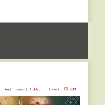
m
|
Hírlevél
|
RSS