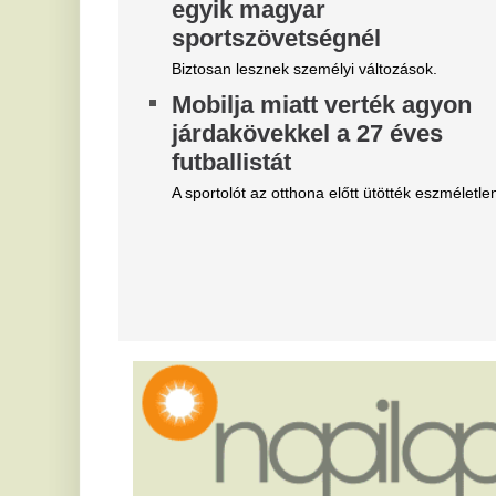
Magyar Péter felmentette Nagy
„
Mártont
b
e
Kármán András vette át a helyét az IMF-nél.
B
Belső vizsgálat a MÁV-nál,
p
Mészáros Lőrinc bizalmi
Ba
embere leromboltatja a már
je
majdnem elkészült várókat
Né
fe
Bíróság elé kerül az elfajult elszámolási vita, de
fé
közben lebontják a százmilliókból felhúzott
épületeket.
M
k
Magyar Péter szerint
m
világszerte irigylik és csodálva
i
figyelik most a magyarokat
f
Helyzetjelentést adott Magyar Péter.
Mé
4 vármegyére máris kiadták a
A
zivatar-riasztást, villámmal és
v
jégesővel jön a lehűlés -
E
Időjárás-előrejelzés