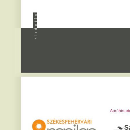
Apróhirdetés
|
Progra
Székesfeh
2026. augusztus 7, pén