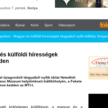
vár
Krimi
Sport
Videoriport
 és külföldi hírességek tárgyaiból nyílik kiállítás Szegeden
ldi hírességek
tárgyaiból nyílik tárlat Hetedhét
ytörténeti kiállítóhelyén, a Fekete
z MTI-t.
eges kiállításon a magyar és a
élyiségeinek tárgyait mutatják be,
otásokat.
kosi Mátyás írógépét, egy darabot a
lítják Szabó István csapóját, Karády
sokornyakkendőjét és Kertész Imre
 Tamás magnójával, Geszti Péter
müvegével. Szintén képzőművészeti