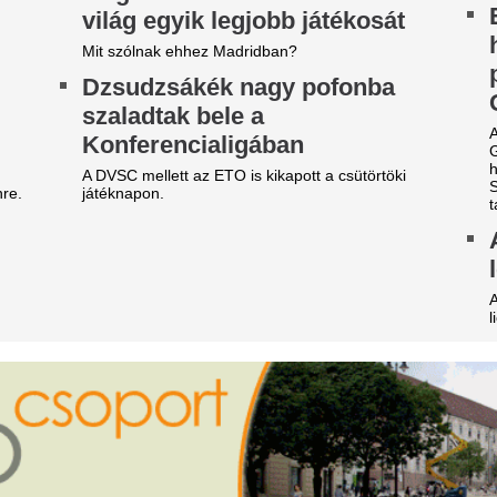
Elegem van a NER-es
Vitézy Dávid is me
érhírhamisítókból” –
a bál Sebestyén B
lhatárolódott Németh
fős bulija miatt
alázstól a kalocsai
Mire számíthatnak a résztve
olgármester
Teljesen kiszáradt
gó Zoltán a kalocsaiakat kérte, hogy ne
Magyarország egy
lentgessék fel egymást vízhasználat miatt.
leghosszabb folyó
meth Balázs később saját posztjához használta
l a bejegyzést, Bagó szerint teljesen
helyzet a Zagyván
lreértelmezve annak mondanivalójá
Teljesen kiszáradt egy szak
i lesz most így? Megrázó hírt
ami a helyi elővilágra is kriti
özöltek a meteorológusok:
Tévedésből kidobt
égsem jön a várt enyhülés,
egymillió eurós n
lyen sokáig marad az extrém
lottószelvényét, 
orróság felettünk
a szeméttelepen k
g sokáig maradhat a forróság.
A beszámolók szerint amikor
z ATV sztárja volt, ma egy
dolgozói megtalálták a szelvé
mintha ők nyerték volna meg
idéki kis faluban él Krug
A cigányság becsü
mília: felmondása után a
és egyéb meglepő