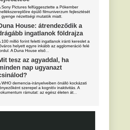
essi letépte
e a VAR közbeszólt.
sé Mourinho
csillagát a
s Júnior
al Madridnál.
sé Mourinho személyes
törést a
Fradi
enfelet", nagy
cinak, de a