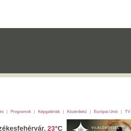
mok
|
Képgalériák
|
Közérdekű
|
Európai Unió
|
TV
|
Fejér megye
|
Archívu
érvár,
23
°C
tek,
Ibolya