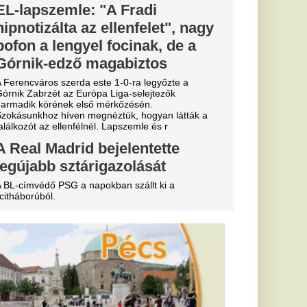
gszólalt: áll
alázs 65 ezer
vők?
ik
ja: drámai a
ál
aszon a Zagyva medre,
kus hatással van.
a az
yertes
két nap múlva
erült elő
 a szeméttelep
nyt, úgy ünnepeltek,
 a főnyereményt.
lt mérete,
 adatok,