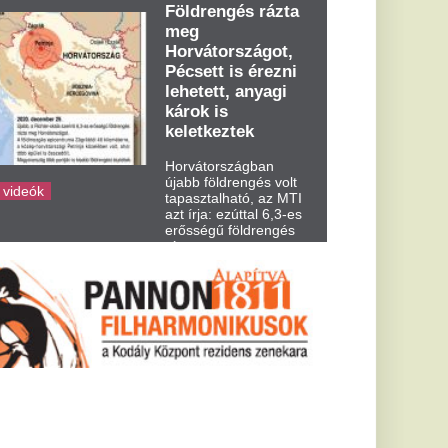
dden kora...
 voks sem
, ki a befutó a
ki székére
sésében Laczó Adrienn
rándy Péter és