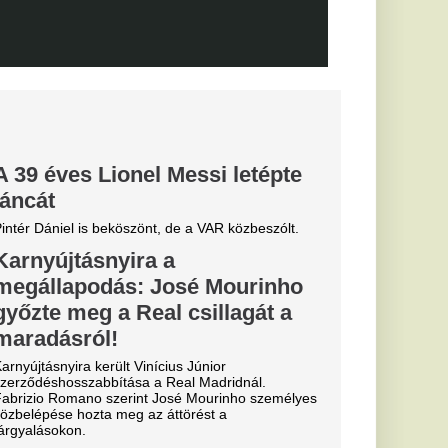
biztos
0-ra legyőzte a
a-selejtezők
őzésén.
k, hogyan látták a
szemle és r
elentette
zolását
 szállt ki a