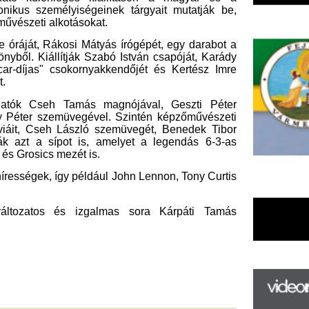
 László szemüvegét, Benedek Tibor
pot is, amelyet a legendás 6-3-as
ezét is.
gy például John Lennon, Tony Curtis
és izgalmas sora Kárpáti Tamás
F
m
H
P
l
k
k
H
új
ta
az
er
rá
Ho