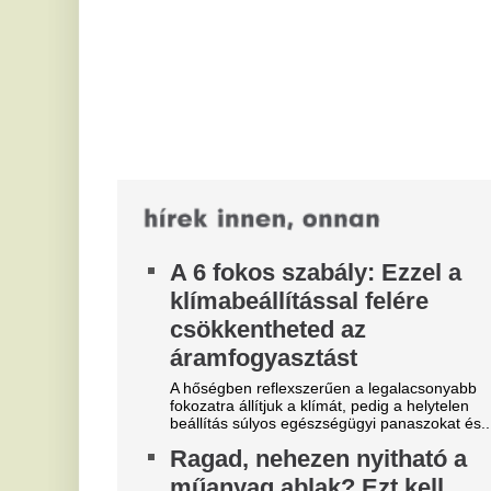
Mi
fokozatra állítjuk a klímát, pedig a helytelen
beállítás súlyos egészségügyi panaszokat és...
E
Ragad, nehezen nyitható a
f
műanyag ablak? Ezt kell
p
ilyenkor tenned nyáron
Pé
el
A nagy hőségben előfordul, hogy a műanyag ablak
vá
vagy ajtó eléggé be tud ragadni a melegtől.
Ó
Végül megszólalt Puzsér
–
Róbert, és bocsánatot kért a
f
nERDŐ aljassága miattŐ miatt
A 
Puzsér Róbert videóban kért bocsánatot a
tú
Szélsőközép nERDŐ című animációs sorozatáért,
és
és azt mondta: az epizódok úgy kerültek...
R
Felmondott Balogh Leventénél
a
Az álommeló nyertese
v
Kiderült, miért fejezte be a közös munkát Balogh
Levente és Kása Eszter.
A 
vi
sz