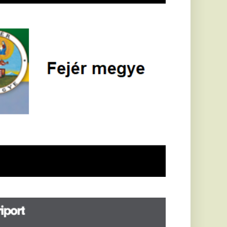
öldrengés rázta
eg
orvátországot,
écsett is érezni
ehetett, anyagi
árok is
eletkeztek
orvátországban
abb földrengés volt
pasztalható, az MTI
t írja: ezúttal 6,3-es
ősségű földrengés
zta meg
rvátországot