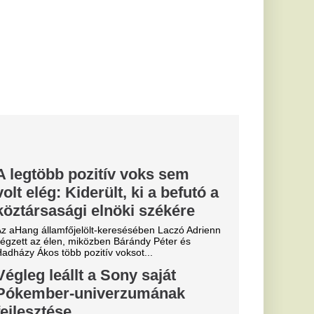
ksot...
ny saját
zumának
tte a Pókember
niverzum fejlesztését
miatt.
ndeződik a
k földrajza
tlanok iránti kereslet a
 az agglomeráció felé
al, ha
azt
n önálló kockázati
v inaktivitás. A
 életen át...