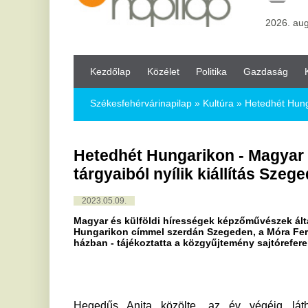
Kezdőlap
Közélet
Politika
Gazdaság
Kultúra
Bul
Székesfehérvárinapilap
»
Kultúra »
Hetedhét Hungarikon - Magyar
Hetedhét Hungarikon - Magyar és külfö
tárgyaiból nyílik kiállítás Szegeden
2023.05.09.
Magyar és külföldi hírességek képzőművészek által újragondolt 
Hungarikon címmel szerdán Szegeden, a Móra Ferenc Múzeum hel
házban - tájékoztatta a közgyűjtemény sajtóreferense kedden a
Hegedűs Anita közölte, az év végéig látható különl
világtörténelem, a (pop)kultúra és a sport ikonikus szem
amelyekből kortárs művészek készítettek képzőművészeti alk
A látogatók megnézhetik a többi közt Nagy Imre óráját, Rá
berlini falból és egy szögesdrótrészt a vasfüggönyből. Kiál
Katalin kiskanalait, Nemes Jeles László "Oscar-díjas" c
kalapját is - mindezt képzőművészeti alkotásként.
Újragondolt formában találkozhatnak a látogatók Cseh
dalszövegével, Örkény zsebórájával, Esterházy Péter sze