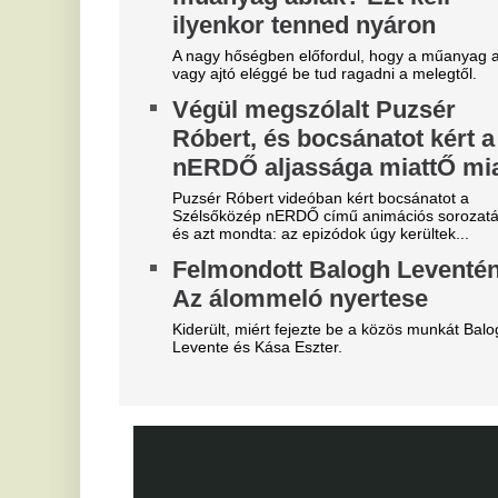
Szoboszlait nem érdekli a
E
felelősség, Liverpoolban a
v
vezetőségre mutogat
M
l
A Liverpool körül ugyanakkor továbbra sem
csitulnak a viták, még szükség lenne néhány
He
komoly erősítésre.
ar
Real Madrid: robbant a bomba,
V
éjszaka eldőlt Vinícius Júnior
c
jövője
s
Mourinhót is bevonták a vezetők.
On
Teljes átvilágítás indult az
M
egyik magyar
v
sportszövetségnél
Mi
Biztosan lesznek személyi változások.
D