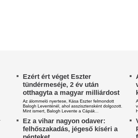
nt ismert, Balogh Levente a Cápák...
Hadházy Ákos több pozitív vo
z a vihar nagyon odaver:
Végleg leállt a So
elhőszakadás, jégeső kíséri a
Pókember-univer
énteket
fejlesztése
nteken felhőszakadás, jégeső, viharos szél űzi
A Sony Pictures felfüggeszte
 a forróságot, a Duna vonalában heves zivatarok
mellékszereplőire épülő filmu
rhatók.
a gyenge nézettségi mutatók 
riási döntést hozott a Disney
Duna House: átre
 új korszak jön, aminek sokan
drágább ingatlano
ognak örülni
A 100 millió forint feletti inga
főváros helyett egyre inkább
Disney visszatér a mozifilmekhez, miután a
fordul. A Duna House első...
lzsúfolt streaminges kínálat kimerítette a Marvel
 a Star Wars rajongóit.
Mit tesz az agyadd
ekordhőség, rekordkockázat:
minden nap ugyan
 klímaváltozás már a
csinálod?
állalatok működését is átírja
A WHO demencia-irányelveibe
tényezőként szerepel a kognití
kormány augusztus 1-jén módosította a
dokumentum rámutat: az egész
llamosenergia-ellátási válsághelyzet kezelésének
abályait, ami jól mutatja, hogy az...