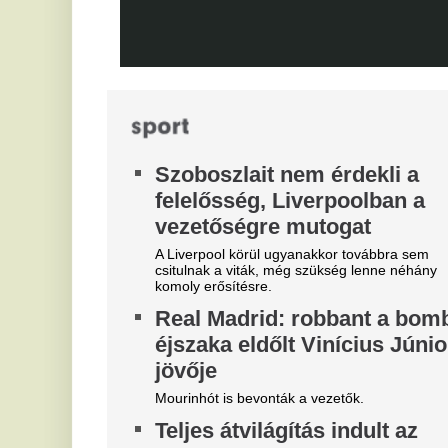
Mobilja miatt verték agyon
s
járdakövekkel a 27 éves
K
futballistát
A 
A sportolót az otthona előtt ütötték eszméletlenre.
já