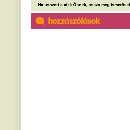
A 6 fokos szabály: Ezzel a
E
klímabeállítással felére
t
csökkentheted az
o
áramfogyasztást
Az
Ba
A hőségben reflexszerűen a legalacsonyabb