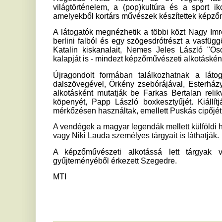
alkotásként mutatják be Farkas Bertalan relikviáit, Cseh
köpenyét, Papp László boxkesztyűjét. Kiállítják azt a sí
mérkőzésen használtak, emellett Puskás cipőjét és Grosics m
A vendégek a magyar legendák mellett külföldi hírességek, í
vagy Niki Lauda személyes tárgyait is láthatják.
A képzőművészeti alkotássá lett tárgyak változatos 
gyűjteményéből érkezett Szegedre.
MTI
Ha tetszett a cikk Önnek, ossza meg ismerőseivel!