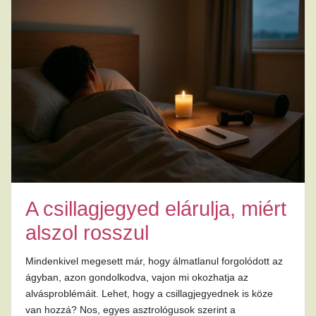
A csillagjegyed elárulja, miért
alszol rosszul
Mindenkivel megesett már, hogy álmatlanul forgolódott az
ágyban, azon gondolkodva, vajon mi okozhatja az
alvásproblémáit. Lehet, hogy a csillagjegyednek is köze
van hozzá? Nos, egyes asztrológusok szerint a