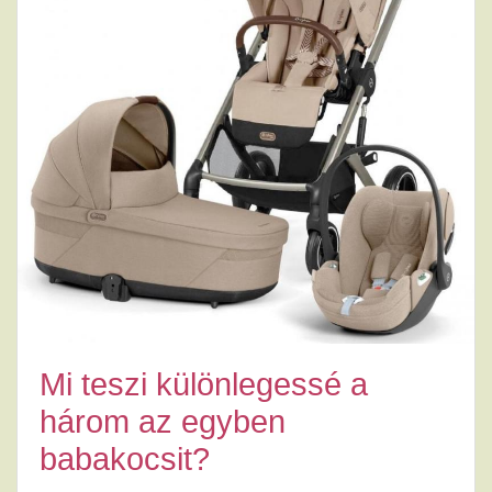
Mi teszi különlegessé a
három az egyben
babakocsit?