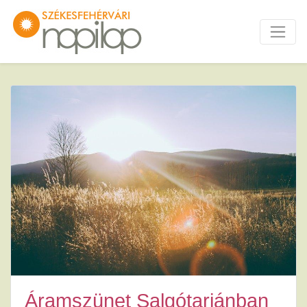
Áramszünet Salgótarjánban