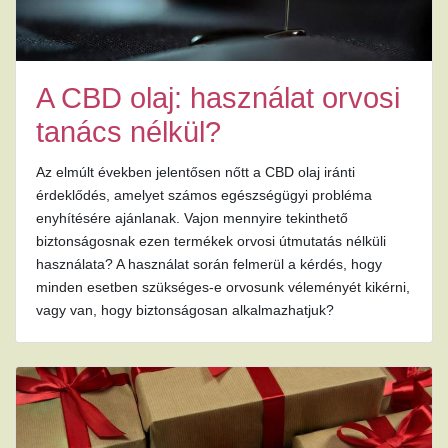
A CBD olaj: használat orvosi
tanács nélkül?
Az elmúlt években jelentősen nőtt a CBD olaj iránti
érdeklődés, amelyet számos egészségügyi probléma
enyhítésére ajánlanak. Vajon mennyire tekinthető
biztonságosnak ezen termékek orvosi útmutatás nélküli
használata? A használat során felmerül a kérdés, hogy
minden esetben szükséges-e orvosunk véleményét kikérni,
vagy van, hogy biztonságosan alkalmazhatjuk?