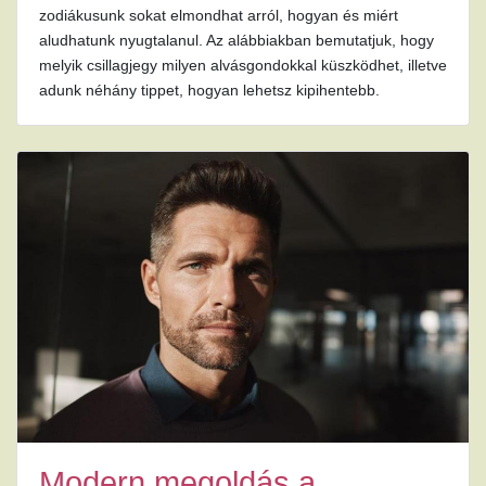
zodiákusunk sokat elmondhat arról, hogyan és miért
aludhatunk nyugtalanul. Az alábbiakban bemutatjuk, hogy
melyik csillagjegy milyen alvásgondokkal küszködhet, illetve
adunk néhány tippet, hogyan lehetsz kipihentebb.
Modern megoldás a