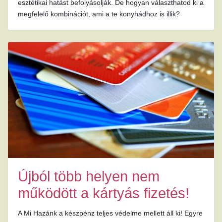
esztétikai hatást befolyásolják. De hogyan választhatod ki a
megfelelő kombinációt, ami a te konyhádhoz is illik?
Újból több helyen nem
működött a kártyás fizetés!
A Mi Hazánk a készpénz teljes védelme mellett áll ki! Egyre