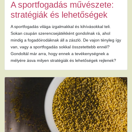
A sportfogadás művészete:
stratégiák és lehetőségek
A sportfogadás világa izgalmakkal és kihívásokkal teli.
Sokan csupán szerencsejátékként gondolnak rá, ahol
mindig a fogadóirodáknak áll a zászló. De vajon tényleg így
van, vagy a sportfogadás sokkal összetettebb ennél?
Gondoltál már arra, hogy ennek a tevékenységnek a
mélyére ásva milyen stratégiák és lehetőségek rejlenek?