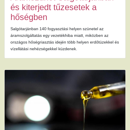
és kiterjedt tűzesetek a
hőségben
Salgótarjánban 140 fogyasztási helyen szünetel az
áramszolgáltatás egy vezetékhiba miatt, miközben az
országos hőségriasztás idején több helyen erdőtüzekkel és
vízellátási nehézségekkel küzdenek.