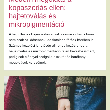
kopaszodás ellen:
hajtetoválás és
mikropigmentáció
A hajhullás és kopaszodás sokak számára okoz kihívást,
nem csak az idősebbek, de fiatalabb férfiak körében is.
Számos kezelési lehetőség áll rendelkezésre, de a
hajtetoválás és mikropigmentáció talán kevésbé ismert,
pedig sok előnnyel szolgál a diszkrét és hatékony
megoldások keresőinek.