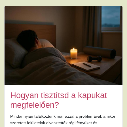
Hogyan tisztítsd a kapukat
megfelelően?
Mindannyian találkoztunk már azzal a problémával, amikor
szeretett felületeink elvesztették régi fényüket és