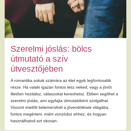
Szerelmi jóslás: bölcs
útmutató a szív
útvesztőjében
A romantika sokak számára az élet egyik legfontosabb
része. Ha valaki igazán fontos lesz neked, vagy a jövőt
illetően hezitálsz, válaszokat kereshetsz. Ebben segíthet a
szerelmi jóslás, ami egyfajta útmutatóként szolgálhat.
Viszont mielőtt belemerülnél a jövendölések világába,
fontos megérteni, miért vonzódsz ehhez, és hogyan
használhatod ezt okosan.