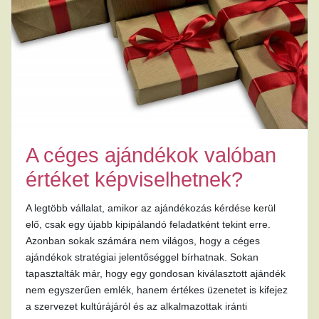
A céges ajándékok valóban
értéket képviselhetnek?
A legtöbb vállalat, amikor az ajándékozás kérdése kerül
elő, csak egy újabb kipipálandó feladatként tekint erre.
Azonban sokak számára nem világos, hogy a céges
ajándékok stratégiai jelentőséggel bírhatnak. Sokan
tapasztalták már, hogy egy gondosan kiválasztott ajándék
nem egyszerűen emlék, hanem értékes üzenetet is kifejez
a szervezet kultúrájáról és az alkalmazottak iránti