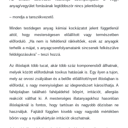
anyag/vegyület forrásának legtöbbször nincs jelentősége
– mondja a tanszékvezető.
Minden testidegen anyag kémiai kockázatot jelent függetlenül
attól, hogy mesterségesen előállított vagy természetben
előforduló. „Ha nem is feltétlenül rákkeltőek, ezek az anyagok
terhelik a májat, s anyagcserefolyamataink sincsenek felkészülve
feldolgozásukra” – teszi hozzá.
Az illóolajok több tucat, akár több száz komponensből állhatnak,
melyek között előfordulnak toxikus hatásúak is. Egy ilyen a tujon,
mely az orvosi zsályában és a belőle előállított/nyert illóolajban is
előfordul, s nagy mennyiségben az idegrendszert károsíthatja. A
fahéjolajban található fahéjaldehid bőrpírt, irritációt, allergiás
reakciót válthat ki. A mesterséges illatanyagokhoz hasonlóan
illóolajoknál is fontos, hogy tartósan és nagyobb dózisban ne
használjuk. Fajtától függően kisebb vagy nagyobb mértékben
bőrön vagy a nyálkahártyán irritációt okozhatnak.