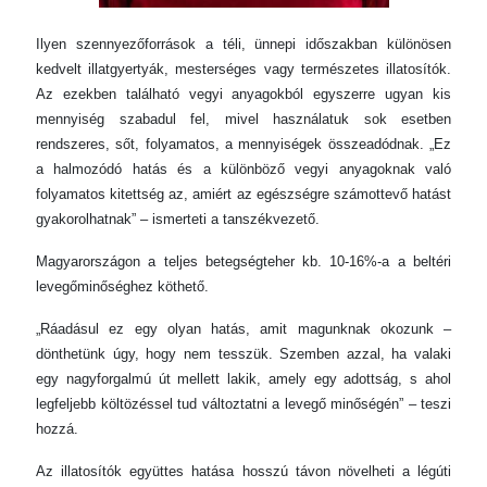
Ilyen szennyezőforrások a téli, ünnepi időszakban különösen
kedvelt illatgyertyák, mesterséges vagy természetes illatosítók.
Az ezekben található vegyi anyagokból egyszerre ugyan kis
mennyiség szabadul fel, mivel használatuk sok esetben
rendszeres, sőt, folyamatos, a mennyiségek összeadódnak. „Ez
a halmozódó hatás és a különböző vegyi anyagoknak való
folyamatos kitettség az, amiért az egészségre számottevő hatást
gyakorolhatnak” – ismerteti a tanszékvezető.
Magyarországon a teljes betegségteher kb. 10-16%-a a beltéri
levegőminőséghez köthető.
„Ráadásul ez egy olyan hatás, amit magunknak okozunk –
dönthetünk úgy, hogy nem tesszük. Szemben azzal, ha valaki
egy nagyforgalmú út mellett lakik, amely egy adottság, s ahol
legfeljebb költözéssel tud változtatni a levegő minőségén” – teszi
hozzá.
Az illatosítók együttes hatása hosszú távon növelheti a légúti