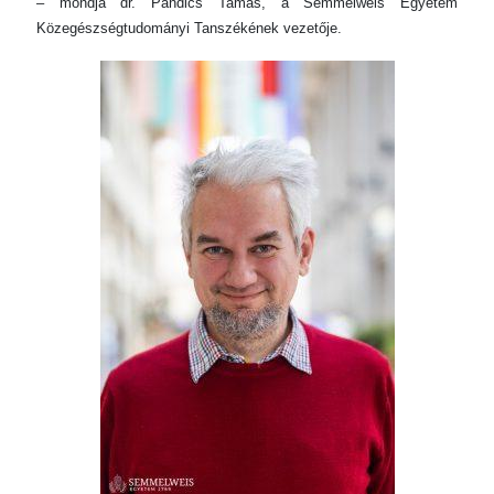
– mondja dr. Pándics Tamás, a Semmelweis Egyetem
Közegészségtudományi Tanszékének vezetője.