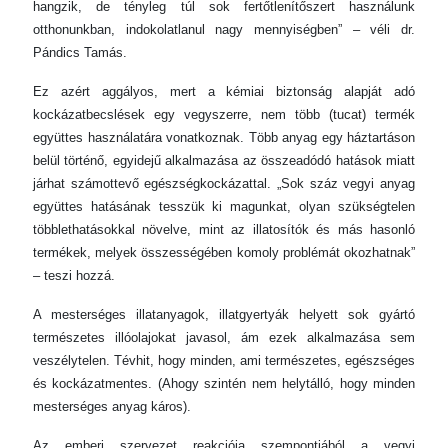
hangzik, de tényleg túl sok fertőtlenítőszert használunk
otthonunkban, indokolatlanul nagy mennyiségben” – véli dr.
Pándics Tamás.
Ez azért aggályos, mert a kémiai biztonság alapját adó
kockázatbecslések egy vegyszerre, nem több (tucat) termék
együttes használatára vonatkoznak. Több anyag egy háztartáson
belül történő, egyidejű alkalmazása az összeadódó hatások miatt
járhat számottevő egészségkockázattal. „Sok száz vegyi anyag
együttes hatásának tesszük ki magunkat, olyan szükségtelen
többlethatásokkal növelve, mint az illatosítók és más hasonló
termékek, melyek összességében komoly problémát okozhatnak”
– teszi hozzá.
A mesterséges illatanyagok, illatgyertyák helyett sok gyártó
természetes illóolajokat javasol, ám ezek alkalmazása sem
veszélytelen. Tévhit, hogy minden, ami természetes, egészséges
és kockázatmentes. (Ahogy szintén nem helytálló, hogy minden
mesterséges anyag káros).
Az emberi szervezet reakciója szempontjából a vegyi