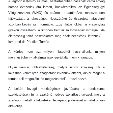
A legtöbb illatosító és más, háztartásokban használt vegyi anyag
hatása évtizedek óta ismert, kockázataikról az Egészségügyi
Világszervezet (WHO) és számos kutatóintézet rendszeresen
tájékoztatja a lakosságot. Hosszútávú és összetett hatásukról
azonban kevés az információ. „Egy illatosítókban is viszonylag
gyakori összetevő, a limonén kémiai sajátosságait ismerjük, de
élethosszig tartó használatára még csak becslések léteznek” –
ismerteti dr. Pándics Tamás.
A kérdés nem az, milyen illatosítót használjunk, milyen
mennyiségben – alkalmazásuk egyáltalán nem kívánatos.
Olyan kémiai többletkitettség, melyre nincs szükség. Ha a
lakásban valamilyen szaghatást kívánunk elfedni, akkor magát a
forrást kell megtalálni és megszüntetni” – teszi hozzá.
A beltéri levegő minőségének javítására a rendszeres
szellőztetésen túl a szakértő nedves takarítást javasol, mely a
szállópor mellett a felületeken leülepedő polleneket is hatékonyan
eltávolítja.