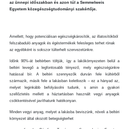
az ünnepi időszakban és azon túl a Semmelweis
Egyetem közegészségtudományi szakértője.
Amellett, hogy potenciálisan egészségkárosítók, az illatosítókból
felszabaduló anyagok és égéstermékek felesleges terhet rónak
az egyébként is sokszor túlterhelt szervezetünkre.
Időnk 90%-át beltérben töltjük, így a lakókörnyezeten belül a
beltéri levegő a legfontosabb tényező, mely egészségünkre
hatással bír. A beltéri szennyezők durván fele kültérből
származik, másik fele a lakásban keletkezik – ez a hányad az,
melyet leginkább befolyásolni tudunk, s amin a gyakori
szellőztetés mellett a háztartásban használt vegyi anyagok
csökkentésével javíthatunk hatékonyan.
Minden vegyi anyag, melyet a lakásba beviszünk, növeli a beltéri
környezet által okozott betegségterhet