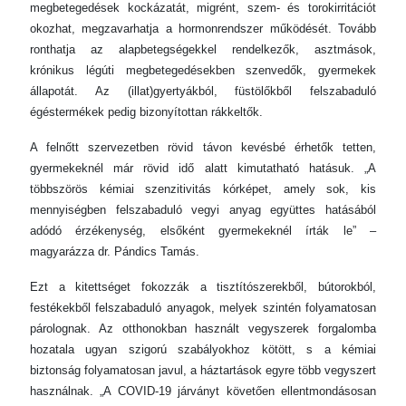
megbetegedések kockázatát, migrént, szem- és torokirritációt
okozhat, megzavarhatja a hormonrendszer működését. Tovább
ronthatja az alapbetegségekkel rendelkezők, asztmások,
krónikus légúti megbetegedésekben szenvedők, gyermekek
állapotát. Az (illat)gyertyákból, füstölőkből felszabaduló
égéstermékek pedig bizonyítottan rákkeltők.
A felnőtt szervezetben rövid távon kevésbé érhetők tetten,
gyermekeknél már rövid idő alatt kimutatható hatásuk. „A
többszörös kémiai szenzitivitás kórképet, amely sok, kis
mennyiségben felszabaduló vegyi anyag együttes hatásából
adódó érzékenység, elsőként gyermekeknél írták le” –
magyarázza dr. Pándics Tamás.
Ezt a kitettséget fokozzák a tisztítószerekből, bútorokból,
festékekből felszabaduló anyagok, melyek szintén folyamatosan
párolognak. Az otthonokban használt vegyszerek forgalomba
hozatala ugyan szigorú szabályokhoz kötött, s a kémiai
biztonság folyamatosan javul, a háztartások egyre több vegyszert
használnak. „A COVID-19 járványt követően ellentmondásosan