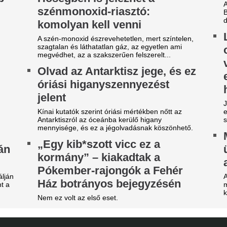
évécsatorna hozta le a
Világsztár érkezi
ülönös szexbotrány részleteit
31 éve nem látott i
magyar főváros
rcsa dolgokra derült fény a világbajnokságot
gjárt focinemzetnél.
Az emberek percek alatt elk
jegyet.
arnyújtásnyira a
egállapodás: José Mourinho
Az egyik népszer
yőzte meg a Real csillagát a
teljesen eltűnik a
aradásról!
Véget ért egy korszak.
rnyújtásnyira került Vinícius Júnior
Nincs több kérdés,
erződéshosszabbítása a Real Madridnál.
Vinícius Junior jö
brizio Romano szerint José Mourinho személyes
zbelépése hozta meg az áttörést a
Madridnál.
rgyalásokon.
Ahogyan azt sejteni lehetett..
ico Williams nagyon közel