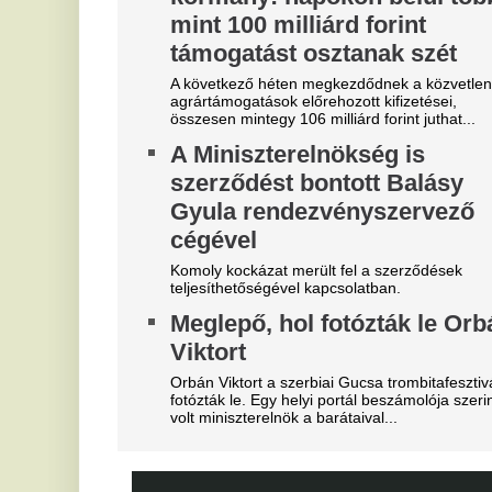
"A magyarok el akarják lopni
T
tőlünk" - Megőrült a román
k
sajtó, a Fradi hőséről
Fu
me
cikkeznek
K
Marius Corbura fáj a foga Magyarország és
Románia válogatottjának is, Bukarestben már most
m
rettegnek.
g
"Hol a csapatunk?" -
m
Szétverték a felvidéki
Ka
magyarok büszkeségét, óriási
sz
Fa
a felháborodás
kö
tá
dac
N
Azonnal örömünnep tört ki