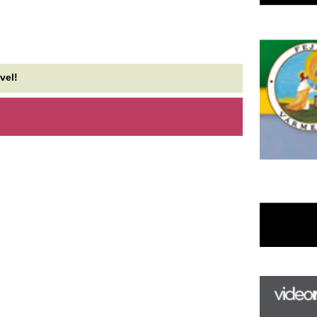
F
m
H
P
l
k
k
H
új
ta
az
er
rá
Ho