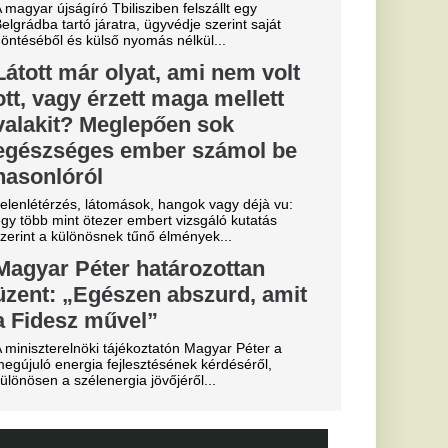
k Budapestre,
lyet a
apkodták az összes
ű sportág
 közmédiáról
 eldőlt
vője a Real
.