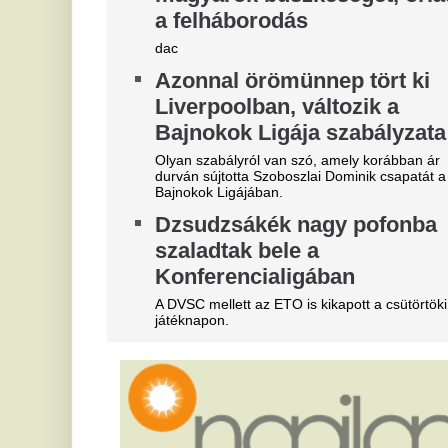
„Nagy kamu az egész” - Majkát
M
nem is fenyegették meg,
t
mindenkit átvert?
s
Kicsi Dope döbbenetes dolgot állít Majkáról.
Ór
"A magyarok el akarják lopni
A
tőlünk" - Megőrült a román
m
sajtó, a Fradi hőséről
e
cikkeznek
n
Marius Corbura fáj a foga Magyarország és
Mo
Románia válogatottjának is, Bukarestben már most
id
rettegnek.
T
Viharjelzés 16 vármegyére,
f
villámok és jégeső jelentheti a
a
veszélyt, de maradt valami
Az
más is - Időjárás-előrejelzés
me
cs
A villámshow már hajnalban megkezdődött
Sz
Szabolcs-Szatmár-Bereg vármegyében, érkezik a
tá
folytatás.