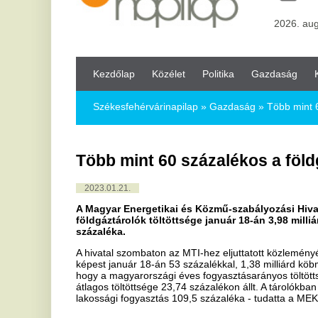
Kezdőlap
Közélet
Politika
Gazdaság
Kultúra
Bul
Székesfehérvárinapilap
»
Gazdaság »
Több mint 60 százalékos a
Több mint 60 százalékos a földgáztárol
2023.01.21.
A Magyar Energetikai és Közmű-szabályozási Hivatal (MEKH) a
földgáztárolók töltöttsége január 18-án 3,98 milliárd köbméter 
százaléka.
A hivatal szombaton az MTI-hez eljuttatott közleményében azt írta, 
képest január 18-án 53 százalékkal, 1,38 milliárd köbméterrel több fö
hogy a magyarországi éves fogyasztásarányos töltöttség 40,12 száza
átlagos töltöttsége 23,74 százalékon állt. A tárolókban lévő 3,98 mi
lakossági fogyasztás 109,5 százaléka - tudatta a MEKH.
Ha tetszett a cikk Önnek, ossza meg ismerőseivel!