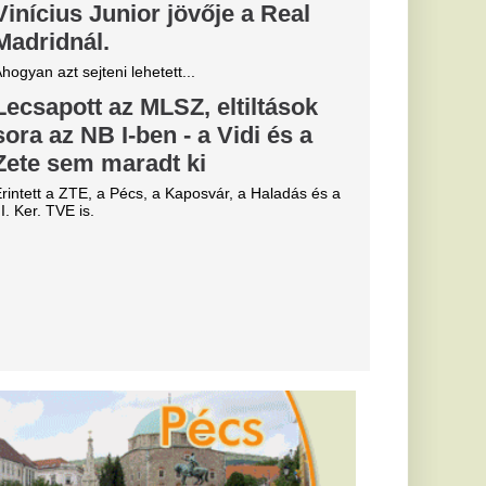
" -
déki
égét, óriási
knek 180
esz az élete
én
rdulatokat
erint négy csillagjegy
ek nyílhatnak meg,
atják az életüket.
ek is elege
sból:
ER-es
l” – a
ester nem