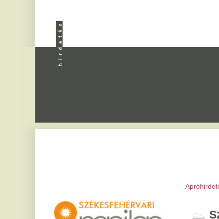
Apróhirdetés
|
Progra
Székesfeh
2026. augusztus 7, pén