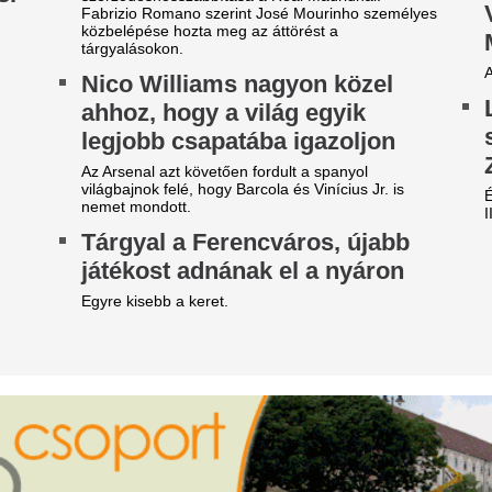
egjelent a Kaszás egy kórház
"Hol a csapatunk?
etején, felkavaró fotó készült a
Szétverték a felvi
zörnyű jelenségről
magyarok büszkes
a felháborodás
iási volt a közfelháborodás.
dac
 meteorológusok is
egdöbbentek, de pont
4 csillagjegy, aki
kkortól lesz 25 fok alatt a
fokos fordulatot v
appali hőmérséklet
augusztus közep
st még nagy fordulatok következnek be az
Augusztus közepe váratlan fo
őjárásban.
tartogathat. Az asztrológia sz
előtt most olyan új lehetőség
óth Ildikó név szerint
amelyek hosszú távon is átírh
elsorolta, kik vezetik szerinte
Már a fideszesekn
 NER-maffiát
van Németh Baláz
 üzletasszony egy interjúban Orbán Viktor
„Elegem van a N
llett Rogán Antalt, Lázár Jánost és a Matolcsy
bérhírhamisítókbó
aládot is a NER-maffia vezetői közé sorolta.
erinte az elszámoltatásuk elengedhetetlen a
kalocsai polgárm
rsadalom megtisztulásához
hagyta annyiban