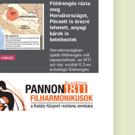
dden kora...
et” – Donald
iment az
oknak
hogy ő vetett véget az
.