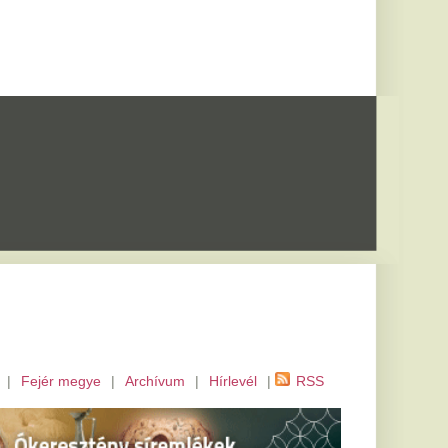
m
|
Hírlevél
|
RSS