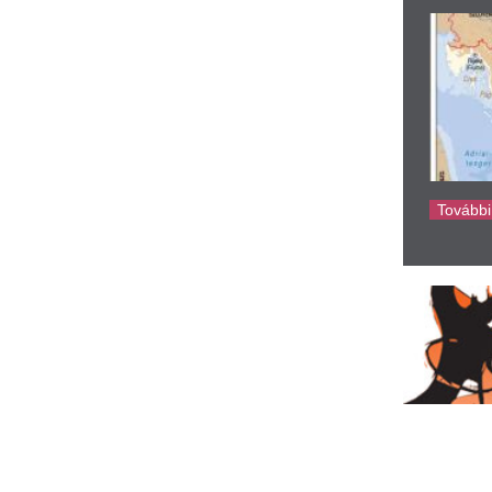
ke
arácsony Gergely a
„Betegség és őrül
udapesti energiakrízis és
Trump durván nek
okoli hőség után: „A
elektromos autós
iniszterelnök is
Az elnök ráadásul úgy látja, 
elektromosautó-kényszernek
egköszönte”