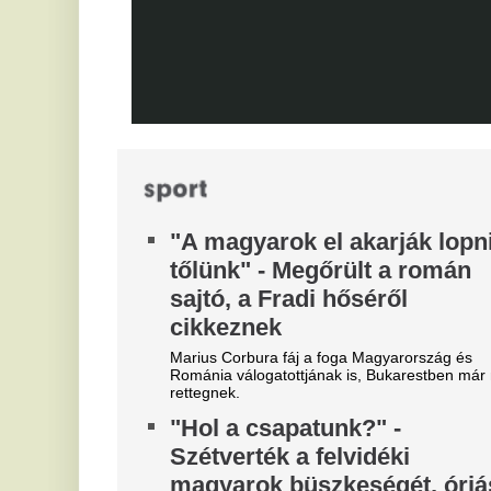
a
Liverpoolban, változik a
l
Bajnokok Ligája szabályzata
Az
Olyan szabályról van szó, amely korábban ár
vi
durván sújtotta Szoboszlai Dominik csapatát a
ne
Bajnokok Ligájában.
T
Dzsudzsákék nagy pofonba
j
szaladtak bele a
Konferencialigában
Eg
A DVSC mellett az ETO is kikapott a csütörtöki
játéknapon.