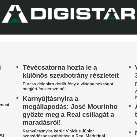
Lecsapott az MLSZ
hhoz, hogy a világ egyik
sora az NB I-ben -
egjobb csapatába igazoljon
Zete sem maradt 
 Arsenal azt követően fordult a spanyol
lágbajnok felé, hogy Barcola és Vinícius Jr. is
Érintett a ZTE, a Pécs, a Ka
met mondott.
III. Ker. TVE is.
árgyal a Ferencváros, újabb
átékost adnának el a nyáron
yre kisebb a keret.