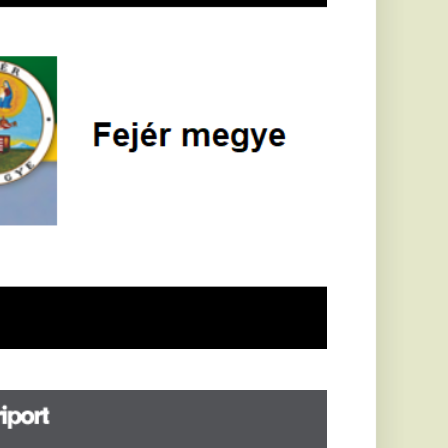
öldrengés rázta
eg
orvátországot,
écsett is érezni
ehetett, anyagi
árok is
eletkeztek
orvátországban
abb földrengés volt
pasztalható, az MTI
t írja: ezúttal 6,3-es
ősségű földrengés
zta meg
rvátországot