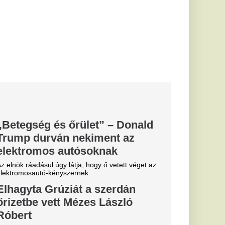
a szerdán
es László
felszállt egy
dje szerint saját
élkül...
ami nem volt
aga mellett
en sok
r számol be
ngok vagy déjà vu:
vizsgáló kutatás
mények...
rozottan
bszurd, amit
ón Magyar Péter a
nek kérdéséről,
ről...