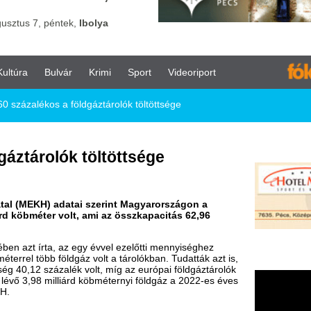
vár
Krimi
Sport
Videoriport
 földgáztárolók töltöttsége
ók töltöttsége
datai szerint Magyarországon a
volt, ami az összkapacitás 62,96
az egy évvel ezelőtti mennyiséghez
ldgáz volt a tárolókban. Tudatták azt is,
lék volt, míg az európai földgáztárolók
lliárd köbméternyi földgáz a 2022-es éves