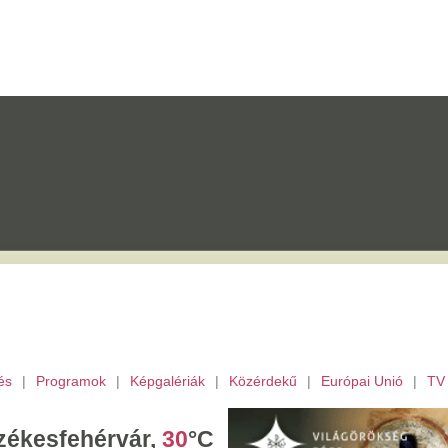
mok
|
Képgalériák
|
Közérdekű
|
Európai Unió
|
TV
|
Fejér megye
|
Archívu
érvár,
30
°C
tek,
Ibolya