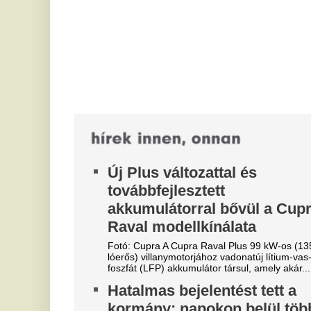
lóerős) villanymotorjához vadonatúj lítium-vas-
Ma
foszfát (LFP) akkumulátor társul, amely akár...
az
am
Hatalmas bejelentést tett a
kormány: napokon belül több
H
mint 100 milliárd forint
s
támogatást osztanak szét
k
A következő héten megkezdődnek a közvetlen
A 
agrártámogatások előrehozott kifizetései,
sz
összesen mintegy 106 milliárd forint juthat...
me
A Miniszterelnökség is
O
szerződést bontott Balásy
ó
Gyula rendezvényszervező
j
cégével
Kí
An
Komoly kockázat merült fel a szerződések
me
teljesíthetőségével kapcsolatban.
„
Meglepő, hol fotózták le Orbán
k
Viktort
P
Orbán Viktort a szerbiai Gucsa trombitafesztiválján
H
fotózták le. Egy helyi portál beszámolója szerint a
volt miniszterelnök a barátaival...
Ne