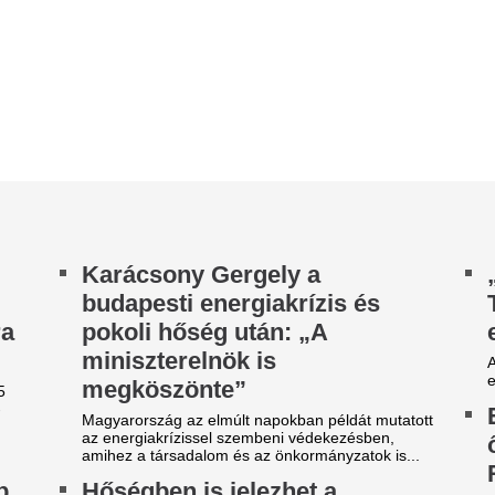
Elhagyta Grúziát 
gyarország az elmúlt napokban példát mutatott
 energiakrízissel szembeni védekezésben,
őrizetbe vett Méz
ihez a társadalom és az önkormányzatok is...
Róbert
őségben is jelezhet a
A magyar újságíró Tbilisziben 
zénmonoxid-riasztó:
Belgrádba tartó járatra, ügyvé
döntéséből és külső nyomás n
omolyan kell venni
Látott már olyat, 
szén-monoxid észrevehetetlen, mert színtelen,
agtalan és láthatatlan gáz, az egyetlen ami
ott, vagy érzett m
gvédhet, az a szakszerűen felszerelt...
valakit? Meglepő
lvad az Antarktisz jege, és ez
egészséges embe
riási higanyszennyezést
hasonlóról
elent
Jelenlétérzés, látomások, ha
nai kutatók szerint óriási mértékben nőtt az
egy több mint ötezer embert 
tarktiszról az óceánba kerülő higany
szerint a különösnek tűnő él
nnyisége, és ez a jégolvadásnak köszönhető.
Magyar Péter hatá
Egy kib*szott vicc ez a
üzent: „Egészen a
ormány” – kiakadtak a
a Fidesz művel”
ókember-rajongók a Fehér
A miniszterelnöki tájékoztat
áz botrányos bejegyzésén
megújuló energia fejlesztésé
különösen a szélenergia jövőjé
m ez volt az első eset.