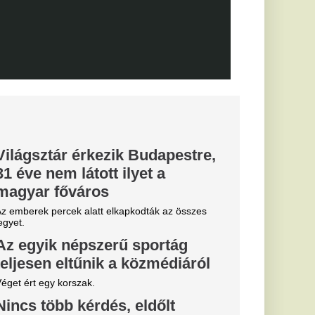
, eltiltások
 a Vidi és a
ki
posvár, a Haladás és a